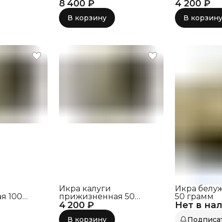
8 400 ₽
грамм
4 200 ₽
грамм
В корзину
В корзин
Икра калуги
Икра белу
я 100
прижизненная 50
50 грамм
4 200 ₽
грамм
Нет в на
В корзину
Подписа