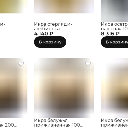
и-
Икра стерляди-
Икра осет
альбиноса
паюсная 1
я 100
4 140 ₽
прижизненная 50
8 316 ₽
грамм
В корзину
В корзин
я
Икра белужья
Икра белу
я 200
прижизненная 100
прижизнен