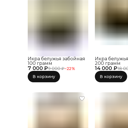
Икра белужья забойная
Икра белужья
100 грамм
200 грамм
7 000 ₽
14 000 ₽
9 000 ₽
−
22
%
18 0
В корзину
В корзину