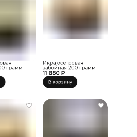
ровая
Икра осетровая
00 грамм
забойная 200 грамм
11 880 ₽
у
В корзину