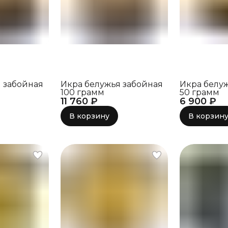
 забойная
Икра белужья забойная
Икра белу
100 грамм
50 грамм
11 760 ₽
6 900 ₽
В корзину
В корзин