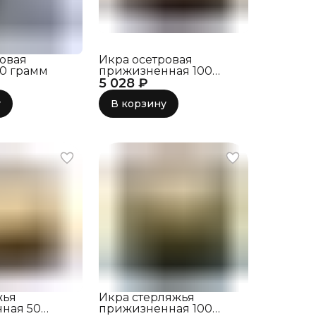
ровая
Икра осетровая
00 грамм
прижизненная 100
5 028 ₽
грамм
у
В корзину
жья
Икра стерляжья
ная 50
прижизненная 100