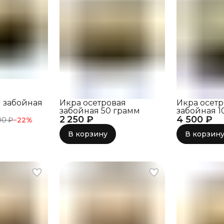
 забойная
Икра осетровая
Икра осет
забойная 50 грамм
забойная 1
2 250 ₽
4 500 ₽
00 ₽
−
22
%
В корзину
В корзин