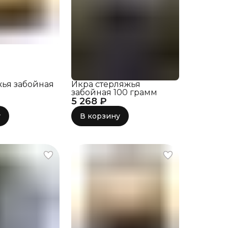
жья забойная
Икра стерляжья
забойная 100 грамм
5 268 ₽
у
В корзину