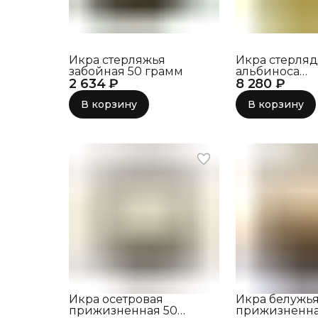
Икра стерляжья
Икра стерляд
забойная 50 грамм
альбиноса
2 634 ₽
8 280 ₽
прижизненна
грамм
В корзину
В корзину
Икра осетровая
Икра белужь
прижизненная 50
прижизненна